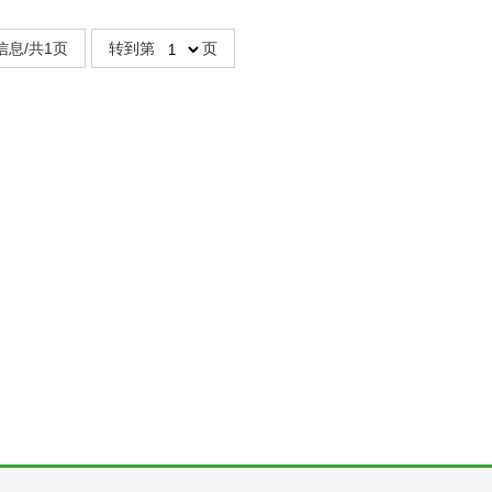
信息/共1页
转到第
页